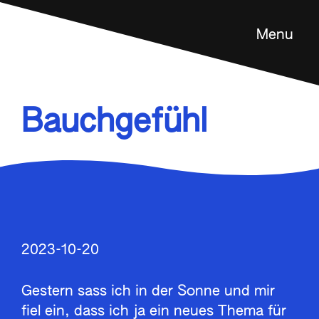
Menu
Feldenkrais Methode
Angebot
Bauchgefühl
Über mich
Kontakt
en
2023-10-20
Gestern sass ich in der Sonne und mir
fiel ein, dass ich ja ein neues Thema für