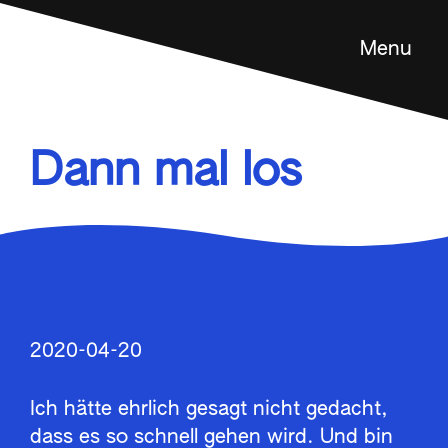
Menu
Feldenkrais Methode
Angebot
Dann mal los
Über mich
Kontakt
en
2020-04-20
Ich hätte ehrlich gesagt nicht gedacht,
dass es so schnell gehen wird. Und bin