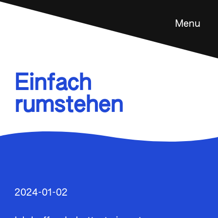
Menu
Feldenkrais Methode
Angebot
Einfach
Über mich
rumstehen
Kontakt
en
2024-01-02