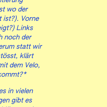
ntierung
st wo der
 ist?). Vorne
igt?) Links
ch noch der
erum statt wir
össt, klärt
mit dem Velo,
 kommt?*
s in vielen
gen gibt es