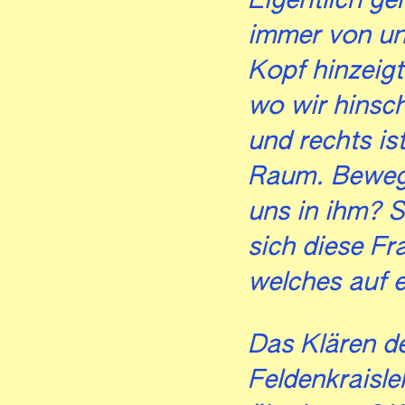
Eigentlich ge
immer von un
Kopf hinzeigt
wo wir hinsch
und rechts is
Raum. Bewegt 
uns in ihm? 
sich diese Fr
welches auf 
Das Klären de
Feldenkraisle