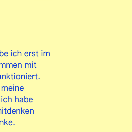
e ich erst im
ammen mit
nktioniert.
r meine
 ich habe
mitdenken
nke.