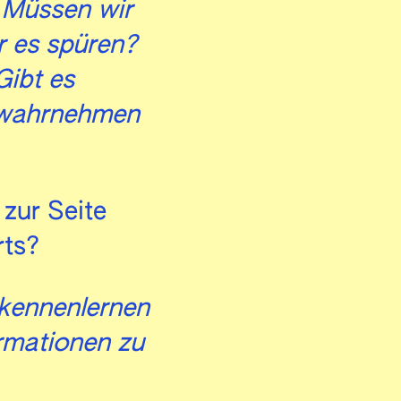
 Müssen wir
r es spüren?
Gibt es
r wahrnehmen
zur Seite
rts?
 kennenlernen
ormationen zu