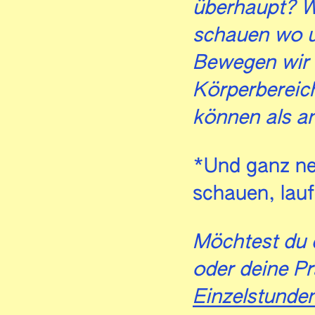
überhaupt? W
schauen wo u
Bewegen wir 
Körperbereic
können als a
*Und ganz ne
schauen, lauf
Möchtest du 
oder deine Pr
Einzelstunde