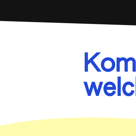
Komm
welc