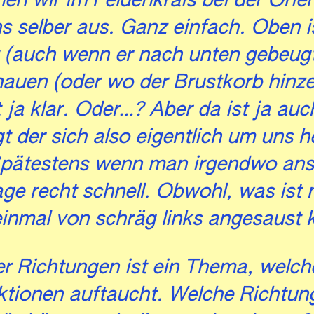
hen wir im Feldenkrais bei der Orie
s selber aus. Ganz einfach. Oben i
 (auch wenn er nach unten gebeugt
auen (oder wo der Brustkorb hinze
t ja klar. Oder…? Aber da ist ja au
der sich also eigentlich um uns h
Spätestens wenn man irgendwo anst
age recht schnell. Obwohl, was ist 
einmal von schräg links angesaust
r Richtungen ist ein Thema, welche
ktionen auftaucht. Welche Richtun