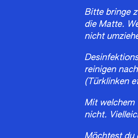
Bitte bringe 
die Matte. W
nicht umzieh
Desinfektion
reinigen nac
(Türklinken et
Mit welchem 
nicht. Viellei
Möchtest du 