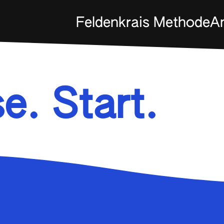
Feldenkrais Methode
A
e. Start.