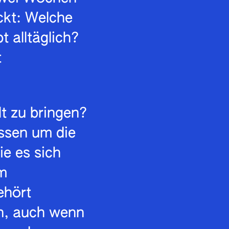
ckt: Welche
 alltäglich?
t
t zu bringen?
ssen um die
ie es sich
m
ehört
n, auch wenn