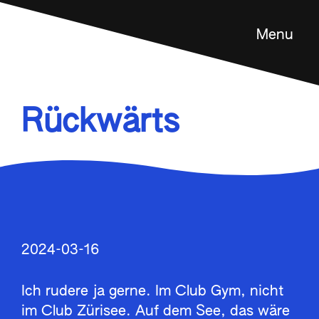
Menu
Feldenkrais Methode
Angebot
Rückwärts
Über mich
Kontakt
en
2024-03-16
Ich rudere ja gerne. Im Club Gym, nicht
im Club Zürisee. Auf dem See, das wäre