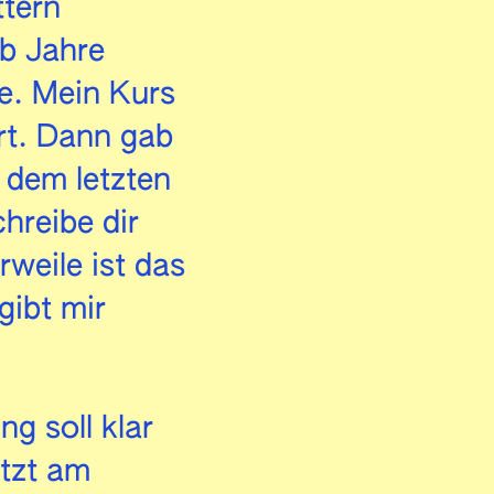
tern
lb Jahre
be. Mein Kurs
Ort. Dann gab
 dem letzten
hreibe dir
weile ist das
gibt mir
g soll klar
etzt am