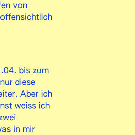
efen von
ffensichtlich
.04. bis zum
 nur diese
iter. Aber ich
nst weiss ich
 zwei
as in mir